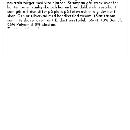
neutrala färger med vita hjärtan. Strumpan går strax ovanför 
kanten på en vanlig sko och har en bred dubbelvikt resårkant 
som gör att den sitter på plats på foten och inte glider ner i 
skon. Den är tillverkad med handkettlad tåsöm  (Slät tåsöm 
som inte skaver över tån). Endast en storlek  36-41. 70% Bomull, 
28% Polyamid, 2% Elastan.

Tvättråd 60 grader