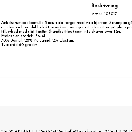
Beskrivning
Art.nr: 105017
Ankelstrumpa i bomull i 5 neutrala färger med vita hjärtan. Strumpan gå
och har en bred dubbelvikt resårkant som gör att den sitter på plats på f
tillverkad med slät tåsöm (handkettlad) som inte skaver över tån. 

Endast en storlek  36-41. 

70% Bomull, 28% Polyamid, 2% Elastan.

Tvättråd 60 grader
 516 50 APLARED | 556963-4586 |
info@sockhuset.se
|
033-41 11 28
|