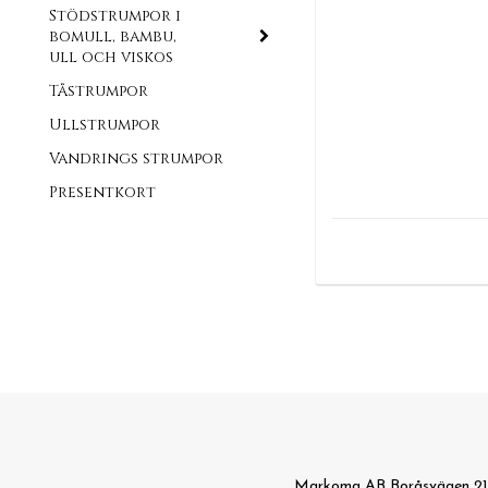
Stödstrumpor i
bomull, bambu,
ull och viskos
Tåstrumpor
Ullstrumpor
Vandrings strumpor
Presentkort
Markoma AB Boråsvägen 21