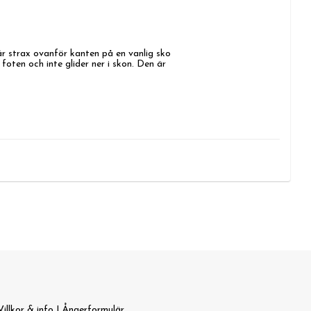
r strax ovanför kanten på en vanlig sko 
oten och inte glider ner i skon. Den är 
Villkor & info
|
Ångerformulär