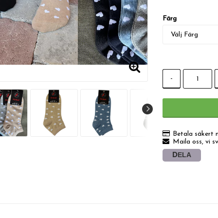
Färg
-
Betala säkert 
Maila oss, vi s
DELA