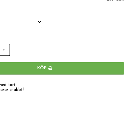
+
KÖP
med kort
varar snabbt!