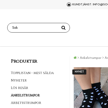
KUNDTJÄNST: INFO@SO
Ankelstrumpor
An
Produkter
Topplistan - mest sålda
NYHET
Nyheter
Lös resår
Ankelstrumpor
Arbetsstrumpor